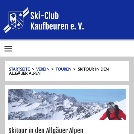
Zum
Ski-Club
Inhalt
springen
Kaufbeure
e. V.
Ski-Club Kaufbeuren e. V.
STARTSEITE
VEREIN
TOUREN
SKITOUR IN DEN
ALLGÄUER ALPEN
Skitour in den Allgäuer Alpen