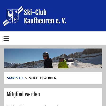
Zum
Ski-Club
Inhalt
springen
Kaufbeure
e. V.
Ski-Club Kaufbeuren e. V.
STARTSEITE
MITGLIED WERDEN
Mitglied werden