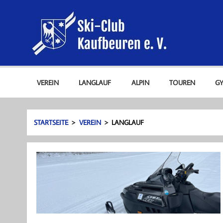
Zum
Ski-C
Inhalt
springen
Ski-Club Kaufbeuren e. V.
VEREIN
LANGLAUF
ALPIN
TOUREN
G
STARTSEITE
VEREIN
LANGLAUF