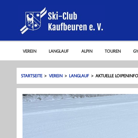
Zum
Ski-C
Inhalt
springen
Ski-Club Kaufbeuren e. V.
VEREIN
LANGLAUF
ALPIN
TOUREN
G
STARTSEITE
VEREIN
LANGLAUF
AKTUELLE LOIPENINFO