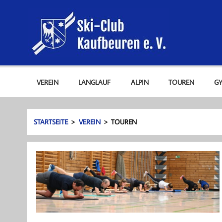
Zum
Ski-C
Inhalt
springen
Ski-Club Kaufbeuren e. V.
VEREIN
LANGLAUF
ALPIN
TOUREN
G
STARTSEITE
VEREIN
TOUREN