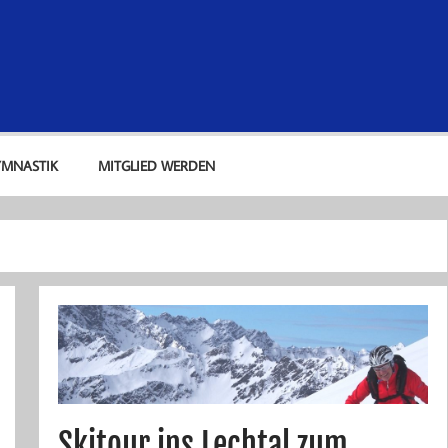
lub Kaufbeuren e. V.
YMNASTIK
MITGLIED WERDEN
Skitour ins Lechtal zum