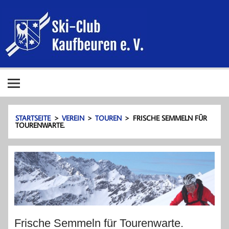
Zum
Inhalt
Ski-Club
springen
Kaufbeur
e. V.
Ski-Club Kaufbeuren e. V.
STARTSEITE
VEREIN
TOUREN
FRISCHE SEMMELN FÜR
TOURENWARTE.
Frische Semmeln für Tourenwarte.