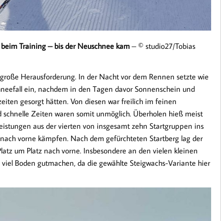
n beim Training – bis der Neuschnee kam
– © studio27/Tobias
große Herausforderung. In der Nacht vor dem Rennen setzte wie
chneefall ein, nachdem in den Tagen davor Sonnenschein und
iten gesorgt hätten. Von diesen war freilich im feinen
 schnelle Zeiten waren somit unmöglich. Überholen hieß meist
leistungen aus der vierten von insgesamt zehn Startgruppen ins
d nach vorne kämpfen. Nach dem gefürchteten Startberg lag der
atz um Platz nach vorne. Insbesondere an den vielen kleinen
e viel Boden gutmachen, da die gewählte Steigwachs-Variante hier