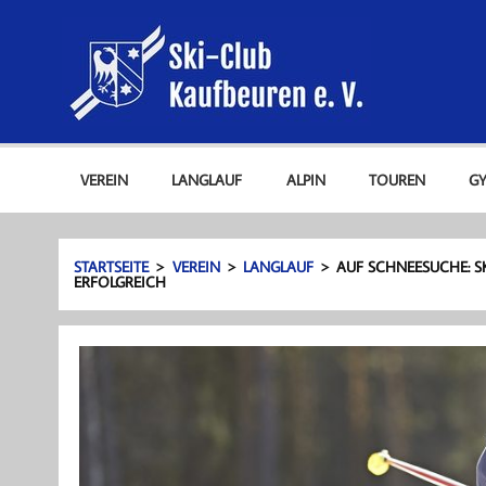
Zum
Ski-C
Inhalt
springen
Ski-Club Kaufbeuren e. V.
VEREIN
LANGLAUF
ALPIN
TOUREN
G
STARTSEITE
VEREIN
LANGLAUF
AUF SCHNEESUCHE: S
ERFOLGREICH