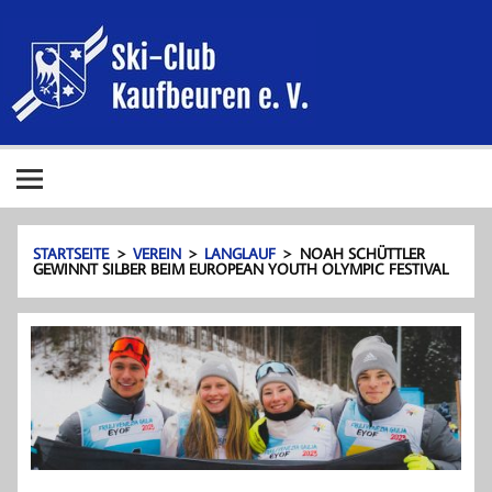
Zum
Ski-Club
Inhalt
springen
Kaufbeure
e. V.
Ski-Club Kaufbeuren e. V.
STARTSEITE
VEREIN
LANGLAUF
NOAH SCHÜTTLER
GEWINNT SILBER BEIM EUROPEAN YOUTH OLYMPIC FESTIVAL