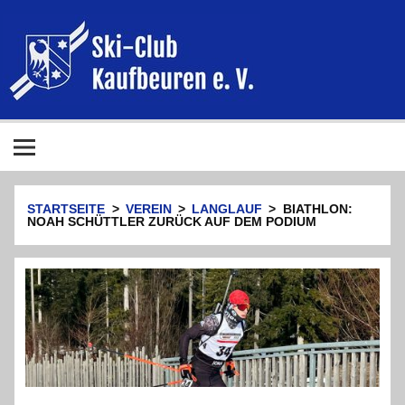
Zum
Inhalt
Ski-Club
springen
Kaufbeur
e. V.
Ski-Club Kaufbeuren e. V.
STARTSEITE
VEREIN
LANGLAUF
BIATHLON:
NOAH SCHÜTTLER ZURÜCK AUF DEM PODIUM